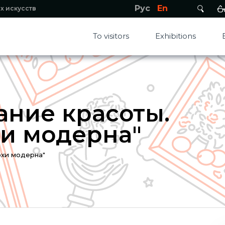
Рус
En
х искусств
To visitors
Exhibitions
ание красоты.
хи модерна"
охи модерна"