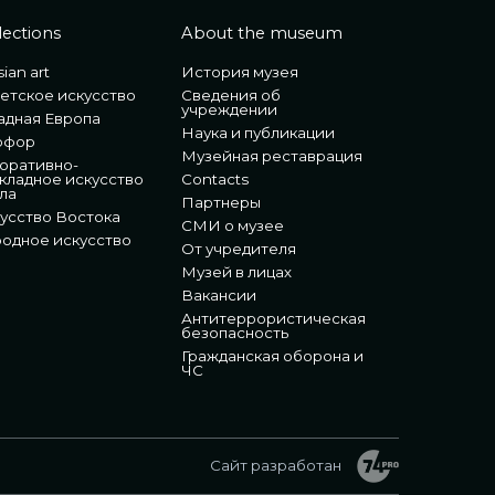
lections
About the museum
ian art
История музея
етское искусство
Сведения об
учреждении
адная Европа
Наука и публикации
рфор
Музейная реставрация
оративно-
кладное искусство
Contacts
ла
Партнеры
усство Востока
СМИ о музее
одное искусство
От учредителя
Музей в лицах
Вакансии
Антитеррористическая
безопасность
Гражданская оборона и
ЧС
Сайт разработан