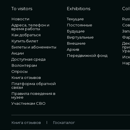
To visitors
Exhibitions
Col
Новости
Текущие
Russ
Адреса, телефон и
Постоянные
Сов
время работы
Будущие
Зап
Как добраться
Виртуальные
Фа
Купить билет
Внешние
Дек
Билеты и абонементы
при
Архив
Ура
Акции
Передвижной фонд
Иск
Доступная среда
Нар
Волонтерам
Опросы
Книга отзывов
Платформа обратной
связи
Правила поведения в
музее
Участникам СВО
Книга отзывов
Госкаталог