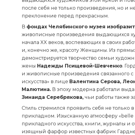
выдающихся художников этой яркой и пово
после себя не только произведения, но и н
преклонение перед прекрасным.
В
фондах Челябинского музея изобразит
живописные произведения выдающихся худо
начала XX веков, воспевающих в своих раб
и, конечно же, красоту Женщины. Из прямы
демонстрируется творчество семьи худож
жены
Надежды Псищевой-Шевченко
. Го
и живописные произведения связанного с
искусства» в лице
Валентина Серова, Леон
Малютина.
В эпоху модерна работали выд
Зинаида Серебрякова,
чьи работы также з
Стиль стремился проявить себя не только в
прикладном. Изысканную атмосферу «belle
прикладного искусства, книги, журналы и о
изящный фарфор известных фабрик Гарднера