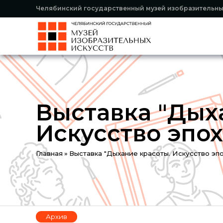
Челябинский государственный музей изобразительны
Выставка "Дых
Искусство эпо
You
Главная
»
Выставка "Дыхание красоты. Искусство эп
are
here
Архив