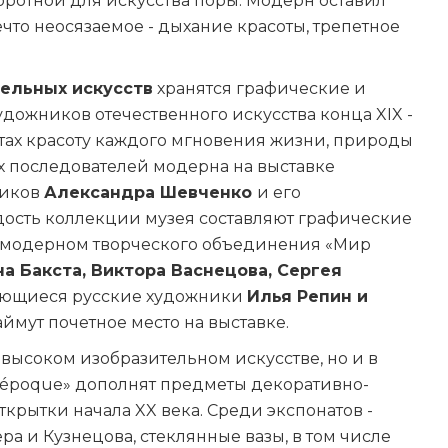
ротной для искусства поры. Модерн оставил
ечто неосязаемое - дыхание красоты, трепетное
ельных искусств
хранятся графические и
жников отечественного искусства конца XIX -
отах красоту каждого мгновения жизни, природы
х последователей модерна на выставке
ников
Александра Шевченко
и его
рдость коллекции музея составляют графические
 модерном творческого объединения «Мир
а Бакста, Виктора Васнецова, Сергея
ающиеся русские художники
Илья Репин и
аймут почетное место на выставке.
 высоком изобразительном искусстве, но и в
 époque» дополнят предметы декоративно-
ткрытки начала XX века. Среди экспонатов -
 и Кузнецова, стеклянные вазы, в том числе