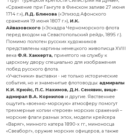
"Прут" турецкой крепости Силистрии на Дунае»,
«Сражение при Гангуте в Финском заливе 27 июня
1714 г.»),
Л.Д. Блинова
(«Эпизод Афонского
сражения 19 июня 1807 г.»),
И.К.
Айвазовского
(«Эскадра Черноморского флота
перед входом на Севастопольский рейд», 1895 г.).
Помимо полотен русских художников
представлены картины немецкого живописца XVIII
века
Ф.Я. Хаккерта,
принятого на службу к
царскому двору специально для изображения
побед русского флота.
«Участники» выставки - не только исторические
события, но и знаменитые флотоводцы:
адмиралы
К.И. Крюйс, П.С. Нахимов, Д.Н. Сенявин, вице-
адмирал В.А. Корнилов
и другие. Явственнее
ощутить «военно-морскую» атмосферу помогут
трехмерные копии «героев» морских сражений –
морские флаги разных эпох, модели крейсера
«Варяг», минного катера 1890-х гг., миноносца
«Свеаборг», оружие морских офицеров, а также