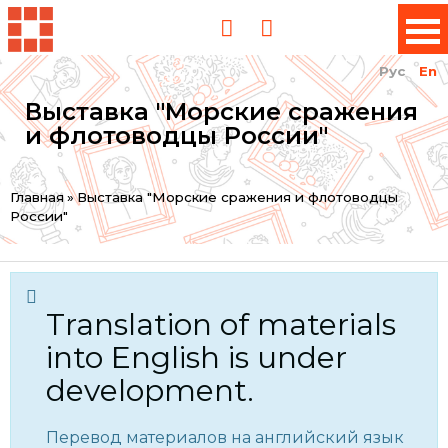
Рус
En
Выставка "Морские сражения
и флотоводцы России"
You
Главная
»
Выставка "Морские сражения и флотоводцы
России"
are
here
Translation of materials
into English is under
development.
Перевод материалов на английский язык