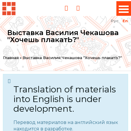
Рус
En
Выставка Василия Чекашова
"Хочешь плакатЬ?"
You
Главная
»
Выставка Василия Чекашова "Хочешь плакатЬ?"
are
here
Translation of materials
into English is under
development.
Перевод материалов на английский язык
находится в разработке.