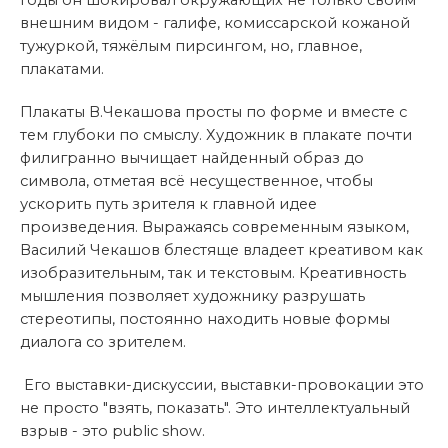
годы он шокировал окружающих не только своим
внешним видом - галифе, комиссарской кожаной
тужуркой, тяжёлым пирсингом, но, главное,
плакатами.
Плакаты В.Чекашова просты по форме и вместе с
тем глубоки по смыслу. Художник в плакате почти
филигранно вычищает найденный образ до
символа, отметая всё несущественное, чтобы
ускорить путь зрителя к главной идее
произведения. Выражаясь современным языком,
Василий Чекашов блестяще владеет креативом как
изобразительным, так и текстовым. Креативность
мышления позволяет художнику разрушать
стереотипы, постоянно находить новые формы
диалога со зрителем.
Его выставки-дискуссии, выставки-провокации это
не просто "взять, показать". Это интеллектуальный
взрыв - это public show.